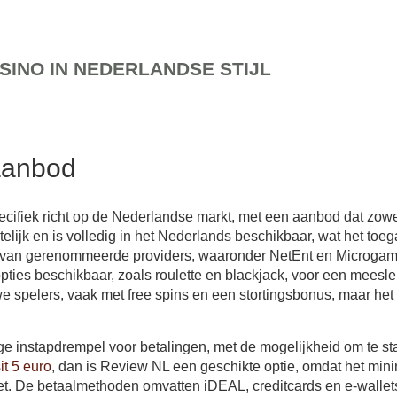
SINO IN NEDERLANDSE STIJL
fee
aanbod
ecifiek richt op de Nederlandse markt, met een aanbod dat zowe
elijk en is volledig in het Nederlands beschikbaar, wat het toeg
n van gerenommeerde providers, waaronder NetEnt en Microgamin
-opties beschikbaar, zoals roulette en blackjack, voor een meesl
spelers, vaak met free spins en een stortingsbonus, maar het 
 instapdrempel voor betalingen, met de mogelijkheid om te star
t 5 euro
, dan is Review NL een geschikte optie, omdat het mini
et. De betaalmethoden omvatten iDEAL, creditcards en e-wallet