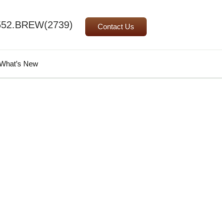
552.BREW(2739)
Contact Us
Search
What’s New
for: