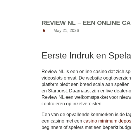
Reunion Coffees
Salt Spring Coffee
REVIEW NL – EEN ONLINE CA
Spirit Bear/ Canterbury Cof
-
May 21, 2026
Starbucks Coffee
Tug 6/ Oughtred Coffee
Van Houtte Coffee
Eerste Indruk en Spel
Review NL is een online casino dat zich sp
videoslots omvat. De website oogt overzicht
platform biedt een breed scala aan spelle
en Starburst. Daarnaast zijn er live dealer
Review NL een welkomstpakket voor nieuwe 
controleren op inzetvereisten.
Een van de opvallende kenmerken is de lage
een casino met een
casino minimum deposi
beginners of spelers met een beperkt budg