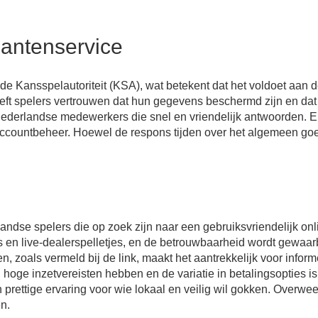
antenservice
de Kansspelautoriteit (KSA), wat betekent dat het voldoet aan d
geeft spelers vertrouwen dat hun gegevens beschermd zijn en dat 
 Nederlandse medewerkers die snel en vriendelijk antwoorden. E
ccountbeheer. Hoewel de respons tijden over het algemeen goed 
ndse spelers die op zoek zijn naar een gebruiksvriendelijk on
ts en live-dealerspelletjes, en de betrouwbaarheid wordt gewaa
en, zoals vermeld bij de link, maakt het aantrekkelijk voor infor
ge inzetvereisten hebben en de variatie in betalingsopties is
rettige ervaring voor wie lokaal en veilig wil gokken. Overwee
n.