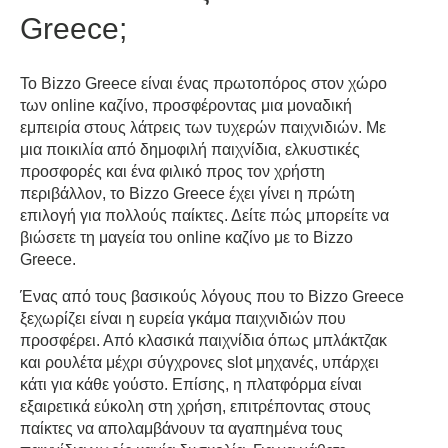
Greece;
Το Bizzo Greece είναι ένας πρωτοπόρος στον χώρο
των online καζίνο, προσφέροντας μια μοναδική
εμπειρία στους λάτρεις των τυχερών παιχνιδιών. Με
μια ποικιλία από δημοφιλή παιχνίδια, ελκυστικές
προσφορές και ένα φιλικό προς τον χρήστη
περιβάλλον, το Bizzo Greece έχει γίνει η πρώτη
επιλογή για πολλούς παίκτες. Δείτε πώς μπορείτε να
βιώσετε τη μαγεία του online καζίνο με το Bizzo
Greece.
Ένας από τους βασικούς λόγους που το Bizzo Greece
ξεχωρίζει είναι η ευρεία γκάμα παιχνιδιών που
προσφέρει. Από κλασικά παιχνίδια όπως μπλάκτζακ
και ρουλέτα μέχρι σύγχρονες slot μηχανές, υπάρχει
κάτι για κάθε γούστο. Επίσης, η πλατφόρμα είναι
εξαιρετικά εύκολη στη χρήση, επιτρέποντας στους
παίκτες να απολαμβάνουν τα αγαπημένα τους