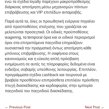
ενώ τα σχέδια loyalty παρέχουν μακροπρόθεσμης
διάρκειας αποτίμηση μέσω μηχανισμών πόντων
επιβράβευσης και VIP επιπέδων ανταμοιβής.
Παρά αυτά τα, όλες οι προωθητική ενέργεια πηγαίνει
από προϋποθέσεις στοίχισης που χρειάζεται να
μελετώνται προσεχτικά. Οι ειδικές προϋποθέσεις
wagering, τα temporal όρια και οι ειδικοί περιορισμοί
όροι στα επιτρεπόμενα παιχνίδια επηρεάζουν
ουσιαστικά την πραγματική όντως αποτίμηση κάθε
μπόνους επιβράβευσης. Η σαφήνεια στους
κανονισμούς και η εύκολη απλή πρόσβαση
ενημέρωση σε αυτές τις πληροφορίες δεδομένα είναι
ενδείξεις σοβαρής υπεύθυνης λειτουργίας. Επιπλέον,
προγράμματα σχέδια cashback και τουρνουά με
βραβεία προσθέτουν επιπρόσθετα επιπλέον πρόσθετη
πτυχή διασκέδασης και κερδοφορίας στην εμπειρία
παιχνιδιού του παιχνιδιού διασκέδασης.
←
Previous Post
Next Post
→