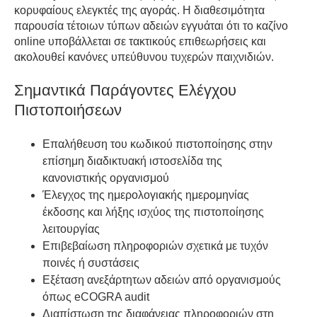
κορυφαίους ελεγκτές της αγοράς. Η διαθεσιμότητα
παρουσία τέτοιων τύπων αδειών εγγυάται ότι το καζίνο
online υποβάλλεται σε τακτικούς επιθεωρήσεις και
ακολουθεί κανόνες υπεύθυνου τυχερών παιχνιδιών.
Σημαντικά Παράγοντες Ελέγχου
Πιστοποιήσεων
Επαλήθευση του κωδικού πιστοποίησης στην
επίσημη διαδικτυακή ιστοσελίδα της
κανονιστικής οργανισμού
Έλεγχος της ημερολογιακής ημερομηνίας
έκδοσης και λήξης ισχύος της πιστοποίησης
λειτουργίας
Επιβεβαίωση πληροφοριών σχετικά με τυχόν
ποινές ή συστάσεις
Εξέταση ανεξάρτητων αδειών από οργανισμούς
όπως eCOGRA audit
Διαπίστωση της διαφάνειας πληροφοριών στη