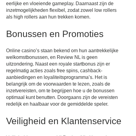
eerlijke en vloeiende gameplay. Daarnaast zijn de
inzetmogelijkheden flexibel, zodat zowel low rollers
als high rollers aan hun trekken komen.
Bonussen en Promoties
Online casino’s staan bekend om hun aantrekkelijke
welkomstbonussen, en Review NL is geen
uitzondering. Naast een royale startbonus zijn er
regelmatig acties zoals free spins, cashback-
aanbiedingen en loyaliteitsprogramma’s. Het is
belangrijk om de voorwaarden te lezen, zoals de
inzetvereisten, om te begrijpen hoe u de bonussen
optimaal kunt benutten. Doorgaans zijn de vereisten
redelijk en haalbaar voor de gemiddelde speler.
Veiligheid en Klantenservice