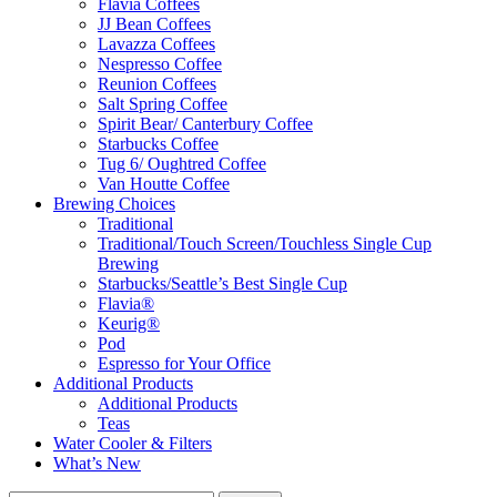
Flavia Coffees
JJ Bean Coffees
Lavazza Coffees
Nespresso Coffee
Reunion Coffees
Salt Spring Coffee
Spirit Bear/ Canterbury Coffee
Starbucks Coffee
Tug 6/ Oughtred Coffee
Van Houtte Coffee
Brewing Choices
Traditional
Traditional/Touch Screen/Touchless Single Cup
Brewing
Starbucks/Seattle’s Best Single Cup
Flavia®
Keurig®
Pod
Espresso for Your Office
Additional Products
Additional Products
Teas
Water Cooler & Filters
What’s New