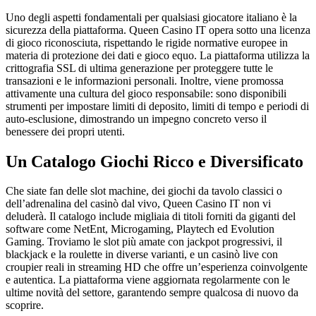
Uno degli aspetti fondamentali per qualsiasi giocatore italiano è la
sicurezza della piattaforma. Queen Casino IT opera sotto una licenza
di gioco riconosciuta, rispettando le rigide normative europee in
materia di protezione dei dati e gioco equo. La piattaforma utilizza la
crittografia SSL di ultima generazione per proteggere tutte le
transazioni e le informazioni personali. Inoltre, viene promossa
attivamente una cultura del gioco responsabile: sono disponibili
strumenti per impostare limiti di deposito, limiti di tempo e periodi di
auto-esclusione, dimostrando un impegno concreto verso il
benessere dei propri utenti.
Un Catalogo Giochi Ricco e Diversificato
Che siate fan delle slot machine, dei giochi da tavolo classici o
dell’adrenalina del casinò dal vivo, Queen Casino IT non vi
deluderà. Il catalogo include migliaia di titoli forniti da giganti del
software come NetEnt, Microgaming, Playtech ed Evolution
Gaming. Troviamo le slot più amate con jackpot progressivi, il
blackjack e la roulette in diverse varianti, e un casinò live con
croupier reali in streaming HD che offre un’esperienza coinvolgente
e autentica. La piattaforma viene aggiornata regolarmente con le
ultime novità del settore, garantendo sempre qualcosa di nuovo da
scoprire.