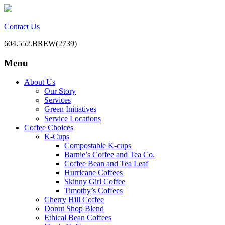
Contact Us
604.552.BREW(2739)
Menu
BC Office Coffee Service
Mill Creek Coffee
Skip
About Us
to
Our Story
content
Services
Green Initiatives
Service Locations
Coffee Choices
K-Cups
Compostable K-cups
Barnie’s Coffee and Tea Co.
Coffee Bean and Tea Leaf
Hurricane Coffees
Skinny Girl Coffee
Timothy’s Coffees
Cherry Hill Coffee
Donut Shop Blend
Ethical Bean Coffees