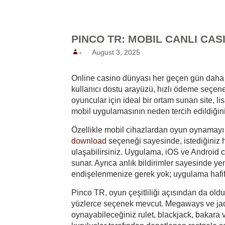
Reunion Coffees
Salt Spring Coffee
PINCO TR: MOBIL CANLI CA
Spirit Bear/ Canterbury Cof
-
August 3, 2025
Starbucks Coffee
Tug 6/ Oughtred Coffee
Online casino dünyası her geçen gün daha da
kullanıcı dostu arayüzü, hızlı ödeme seçen
Van Houtte Coffee
oyuncular için ideal bir ortam sunan site, l
mobil uygulamasının neden tercih edildiğin
Özellikle mobil cihazlardan oyun oynamayı s
download
seçeneği sayesinde, istediğiniz h
ulaşabilirsiniz. Uygulama, iOS ve Android ci
sunar. Ayrıca anlık bildirimler sayesinde 
endişelenmenize gerek yok; uygulama hafif
Pinco TR, oyun çeşitliliği açısından da oldu
yüzlerce seçenek mevcut. Megaways ve jack
oynayabileceğiniz rulet, blackjack, bakara 