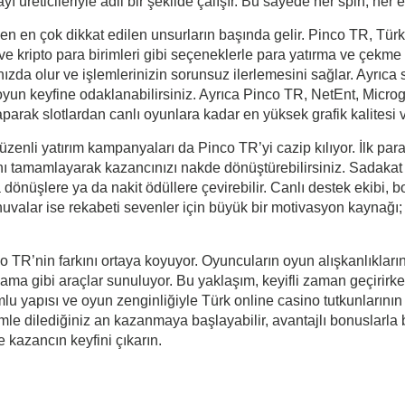
 üreticileriyle adil bir şekilde çalışır. Bu sayede her spin, her e
en en çok dikkat edilen unsurların başında gelir. Pinco TR, Tü
e kripto para birimleri gibi seçeneklerle para yatırma ve çekme i
ızda olur ve işlemlerinizin sorunsuz ilerlemesini sağlar. Ayrıca s
e oyun keyfine odaklanabilirsiniz. Ayrıca Pinco TR, NetEnt, Mic
yaparak slotlardan canlı oyunlara kadar en yüksek grafik kalitesi
üzenli yatırım kampanyaları da Pinco TR’yi cazip kılıyor. İlk pa
arını tamamlayarak kazancınızı nakde dönüştürebilirsiniz. Sadak
dönüşlere ya da nakit ödüllere çevirebilir. Canlı destek ekibi, 
valar ise rekabeti sevenler için büyük bir motivasyon kaynağı; l
TR’nin farkını ortaya koyuyor. Oyuncuların oyun alışkanlıklarını k
ama gibi araçlar sunuluyor. Bu yaklaşım, keyifli zaman geçirirken
mlu yapısı ve oyun zenginliğiyle Türk online casino tutkunlarını
le dilediğiniz an kazanmaya başlayabilir, avantajlı bonuslarla 
 kazancın keyfini çıkarın.