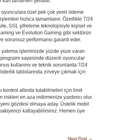
l kart tamamen şeffaftır.
rk oyunculara özel pek çok yerel ödeme
şlemleri hızlıca tamamlanır. Özellikle 7/24
ite, SSL şifreleme teknolojisiyle kişisel ve
rogaming ve Evolution Gaming gibi sektörün
 ve sorunsuz performansı garanti eder.
ra yatırma işleminizde yüzde yüze varan
at programı sayesinde düzenli oyuncular
bonus kullanımı ve teknik sorunlarda 7/24
iderlik tablolarında zirveye çıkmak için
ontrol altında tutabilmeleri için limit
 riskleri en aza indirmenize yardımcı olur.
n yeni gözdesi olmaya aday. Üstelik mobil
bakiyenizi katlayabilirsiniz. Hemen üye
Next Post
→