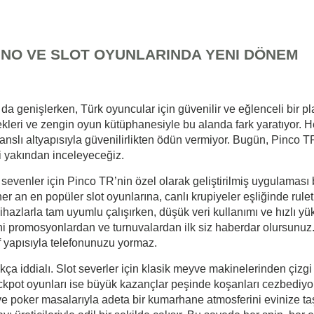
SINO VE SLOT OYUNLARINDA YENI DÖNEM
fee
 genişlerken, Türk oyuncular için güvenilir ve eğlenceli bir pl
ekleri ve zengin oyun kütüphanesiyle bu alanda fark yaratıyor.
isanslı altyapısıyla güvenilirlikten ödün vermiyor. Bugün, Pinco T
i yakından inceleyeceğiz.
evenler için Pinco TR’nin özel olarak geliştirilmiş uygulaması 
er an en popüler slot oyunlarına, canlı krupiyeler eşliğinde rul
hazlarla tam uyumlu çalışırken, düşük veri kullanımı ve hızlı yü
yeni promosyonlardan ve turnuvalardan ilk siz haberdar olursun
 yapısıyla telefonunuzu yormaz.
kça iddialı. Slot severler için klasik meyve makinelerinden çizgi
pot oyunları ise büyük kazançlar peşinde koşanları cezbediyor.
ve poker masalarıyla adeta bir kumarhane atmosferini evinize ta