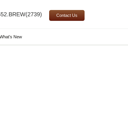
552.BREW(2739)
Contact Us
Search
What’s New
for: