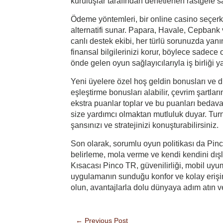
kuruluşlar tarafından denetlenen rastgele sayı
Ödeme yöntemleri, bir online casino seçerk
alternatifi sunar. Papara, Havale, Cepbank v
canlı destek ekibi, her türlü sorunuzda yanın
finansal bilgilerinizi korur, böylece sadec
önde gelen oyun sağlayıcılarıyla iş birliği 
Yeni üyelere özel hoş geldin bonusları ve d
eşleştirme bonusları alabilir, çevrim şartl
ekstra puanlar toplar ve bu puanları bedava 
size yardımcı olmaktan mutluluk duyar. Turnu
şansınızı ve stratejinizi konuşturabilirsiniz.
Son olarak, sorumlu oyun politikası da Pinco 
belirleme, mola verme ve kendi kendini dışl
Kısacası Pinco TR, güvenilirliği, mobil uyu
uygulamanın sunduğu konfor ve kolay erişim
olun, avantajlarla dolu dünyaya adım atın ve
←
Previous Post