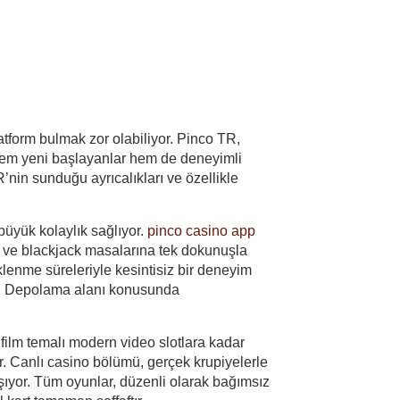
atform bulmak zor olabiliyor. Pinco TR,
 Hem yeni başlayanlar hem de deneyimli
R’nin sunduğu ayrıcalıkları ve özellikle
büyük kolaylık sağlıyor.
pinco casino app
et ve blackjack masalarına tek dokunuşla
klenme süreleriyle kesintisiz bir deneyim
uz. Depolama alanı konusunda
 film temalı modern video slotlara kadar
 Canlı casino bölümü, gerçek krupiyelerle
şıyor. Tüm oyunlar, düzenli olarak bağımsız