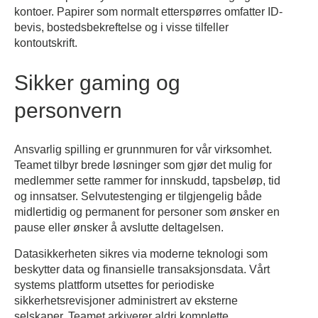
kontoer. Papirer som normalt etterspørres omfatter ID-
bevis, bostedsbekreftelse og i visse tilfeller
kontoutskrift.
Sikker gaming og
personvern
Ansvarlig spilling er grunnmuren for vår virksomhet.
Teamet tilbyr brede løsninger som gjør det mulig for
medlemmer sette rammer for innskudd, tapsbeløp, tid
og innsatser. Selvutestenging er tilgjengelig både
midlertidig og permanent for personer som ønsker en
pause eller ønsker å avslutte deltagelsen.
Datasikkerheten sikres via moderne teknologi som
beskytter data og finansielle transaksjonsdata. Vårt
systems plattform utsettes for periodiske
sikkerhetsrevisjoner administrert av eksterne
selskaper. Teamet arkiverer aldri komplette