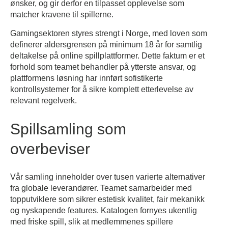
ønsker, og gir derfor en tilpasset opplevelse som
matcher kravene til spillerne.
Gamingsektoren styres strengt i Norge, med loven som
definerer aldersgrensen på minimum 18 år for samtlig
deltakelse på online spillplattformer. Dette faktum er et
forhold som teamet behandler på ytterste ansvar, og
plattformens løsning har innført sofistikerte
kontrollsystemer for å sikre komplett etterlevelse av
relevant regelverk.
Spillsamling som
overbeviser
Vår samling inneholder over tusen varierte alternativer
fra globale leverandører. Teamet samarbeider med
topputviklere som sikrer estetisk kvalitet, fair mekanikk
og nyskapende features. Katalogen fornyes ukentlig
med friske spill, slik at medlemmenes spillere