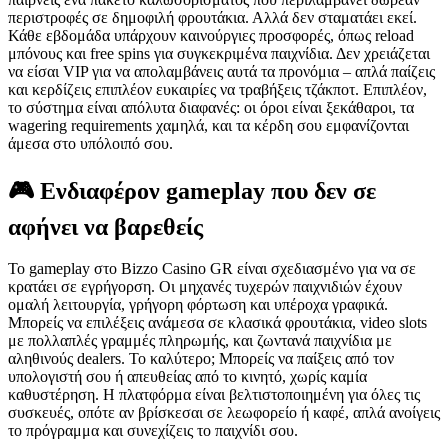
περιστροφές σε δημοφιλή φρουτάκια. Αλλά δεν σταματάει εκεί.
Κάθε εβδομάδα υπάρχουν καινούργιες προσφορές, όπως reload
μπόνους και free spins για συγκεκριμένα παιχνίδια. Δεν χρειάζεται
να είσαι VIP για να απολαμβάνεις αυτά τα προνόμια – απλά παίζεις
και κερδίζεις επιπλέον ευκαιρίες να τραβήξεις τζάκποτ. Επιπλέον,
το σύστημα είναι απόλυτα διαφανές: οι όροι είναι ξεκάθαροι, τα
wagering requirements χαμηλά, και τα κέρδη σoυ εμφανίζονται
άμεσα στο υπόλοιπό σου.
🎮 Ενδιαφέρον gameplay που δεν σε
αφήνει να βαρεθείς
Το gameplay στο Bizzo Casino GR είναι σχεδιασμένο για να σε
κρατάει σε εγρήγορση. Οι μηχανές τυχερών παιχνιδιών έχουν
ομαλή λειτουργία, γρήγορη φόρτωση και υπέροχα γραφικά.
Μπορείς να επιλέξεις ανάμεσα σε κλασικά φρουτάκια, video slots
με πολλαπλές γραμμές πληρωμής, και ζωντανά παιχνίδια με
αληθινούς dealers. Το καλύτερο; Μπορείς να παίξεις από τον
υπολογιστή σου ή απευθείας από το κινητό, χωρίς καμία
καθυστέρηση. Η πλατφόρμα είναι βελτιστοποιημένη για όλες τις
συσκευές, οπότε αν βρίσκεσαι σε λεωφορείο ή καφέ, απλά ανοίγεις
το πρόγραμμα και συνεχίζεις το παιχνίδι σου.