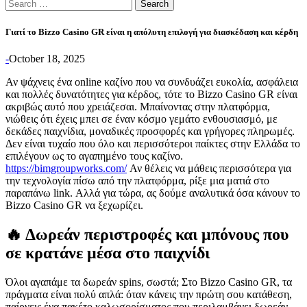
Search
for:
Γιατί το Bizzo Casino GR είναι η απόλυτη επιλογή για διασκέδαση και κέρδη
-
October 18, 2025
Αν ψάχνεις ένα online καζίνο που να συνδυάζει ευκολία, ασφάλεια
και πολλές δυνατότητες για κέρδος, τότε το Bizzo Casino GR είναι
ακριβώς αυτό που χρειάζεσαι. Μπαίνοντας στην πλατφόρμα,
νιώθεις ότι έχεις μπει σε έναν κόσμο γεμάτο ενθουσιασμό, με
δεκάδες παιχνίδια, μοναδικές προσφορές και γρήγορες πληρωμές.
Δεν είναι τυχαίο που όλο και περισσότεροι παίκτες στην Ελλάδα το
επιλέγουν ως το αγαπημένο τους καζίνο.
https://bimgroupworks.com/
Αν θέλεις να μάθεις περισσότερα για
την τεχνολογία πίσω από την πλατφόρμα, ρίξε μια ματιά στο
παραπάνω link. Αλλά για τώρα, ας δούμε αναλυτικά όσα κάνουν το
Bizzo Casino GR να ξεχωρίζει.
🔥 Δωρεάν περιστροφές και μπόνους που
σε κρατάνε μέσα στο παιχνίδι
Όλοι αγαπάμε τα δωρεάν spins, σωστά; Στο Bizzo Casino GR, τα
πράγματα είναι πολύ απλά: όταν κάνεις την πρώτη σου κατάθεση,
παίρνεις ένα πακέτο καλωσορίσματος που περιλαμβάνει δωρεάν