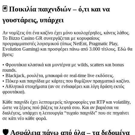
🃏 Ποικιλία παιχνιδιών – ό,τι και να
γουστάρεις, υπάρχει
Αν νομίζεις ότι ένα καζίνο έχει μόνο κουλοχέρηδες, κάνεις λάθος.
Το Bizzo Casino GR συνεργάζεται με κορυφαίους
προγραμματιστές λογισμικού (όπως NetEnt, Pragmatic Play,
Evolution Gaming) και προσφέρει πάνω από 3.000 τίτλους. Εδώ θα
βρεις:
• Φρουτάκια κλασικά και μοντέρνα με wilds, scatters και bonus
rounds.
• Blackjack, ρουλέτα, μπακαρά σε real-time live εκδόσεις.
• Πόκερ και παιχνίδια με κάρτες που θυμίζουν πραγματικό καζίνο.
• Αθλητικά στοιχήματα (αν σε ενδιαφέρει και λίγη δράση εκτός
φρουτάκια).
Κάθε παιχνίδι έχει λεπτομερείς πληροφορίες για RTP και volatility,
ώστε να ξέρεις πού βάζεις τα λεφτά σου. Και αν βαριέσαι να
διαλέγεις, υπάρχει η λειτουργία “τυχαίο παιχνίδι” που σε πηγαίνει
σε κάτι νέο κάθε φορά.
🛡️ Ασφάλεια πάνω από όλα – τα δεδομένα