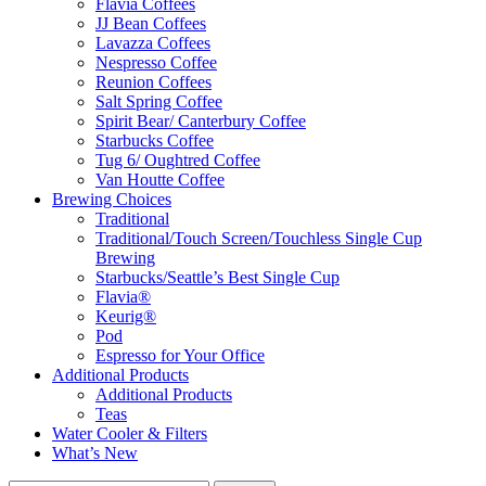
Flavia Coffees
JJ Bean Coffees
Lavazza Coffees
Nespresso Coffee
Reunion Coffees
Salt Spring Coffee
Spirit Bear/ Canterbury Coffee
Starbucks Coffee
Tug 6/ Oughtred Coffee
Van Houtte Coffee
Brewing Choices
Traditional
Traditional/Touch Screen/Touchless Single Cup
Brewing
Starbucks/Seattle’s Best Single Cup
Flavia®
Keurig®
Pod
Espresso for Your Office
Additional Products
Additional Products
Teas
Water Cooler & Filters
What’s New