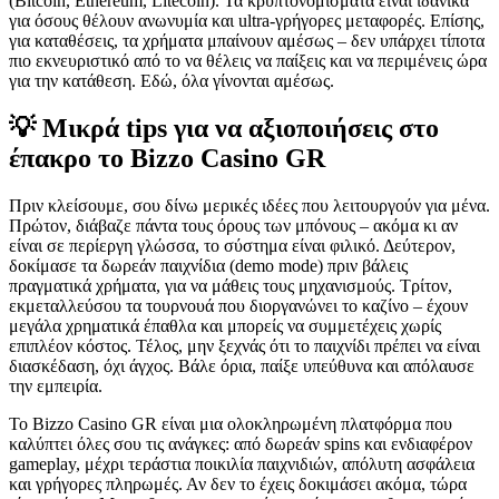
(Bitcoin, Ethereum, Litecoin). Τα κρυπτονομίσματα είναι ιδανικά
για όσους θέλουν ανωνυμία και ultra-γρήγορες μεταφορές. Επίσης,
για καταθέσεις, τα χρήματα μπαίνουν αμέσως – δεν υπάρχει τίποτα
πιο εκνευριστικό από το να θέλεις να παίξεις και να περιμένεις ώρα
για την κατάθεση. Εδώ, όλα γίνονται αμέσως.
💡 Μικρά tips για να αξιοποιήσεις στο
έπακρο το Bizzo Casino GR
Πριν κλείσουμε, σου δίνω μερικές ιδέες που λειτουργούν για μένα.
Πρώτον, διάβαζε πάντα τους όρους των μπόνους – ακόμα κι αν
είναι σε περίεργη γλώσσα, το σύστημα είναι φιλικό. Δεύτερον,
δοκίμασε τα δωρεάν παιχνίδια (demo mode) πριν βάλεις
πραγματικά χρήματα, για να μάθεις τους μηχανισμούς. Τρίτον,
εκμεταλλεύσου τα τουρνουά που διοργανώνει το καζίνο – έχουν
μεγάλα χρηματικά έπαθλα και μπορείς να συμμετέχεις χωρίς
επιπλέον κόστος. Τέλος, μην ξεχνάς ότι το παιχνίδι πρέπει να είναι
διασκέδαση, όχι άγχος. Βάλε όρια, παίξε υπεύθυνα και απόλαυσε
την εμπειρία.
Το Bizzo Casino GR είναι μια ολοκληρωμένη πλατφόρμα που
καλύπτει όλες σου τις ανάγκες: από δωρεάν spins και ενδιαφέρον
gameplay, μέχρι τεράστια ποικιλία παιχνιδιών, απόλυτη ασφάλεια
και γρήγορες πληρωμές. Αν δεν το έχεις δοκιμάσει ακόμα, τώρα