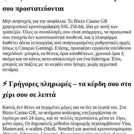
σου προστατεύονται
Μην ανησυχείς για την ασφάλεια. Το Bizzo Casino GR
χρησιμοποιεί κρυπτογράφηση SSL 256-bit, ίδια με αυτή των
τραπεζών. Όλες οι συναλλαγές σου είναι απόρρητες, τα προσωπικά
σου στοιχεία δεν κοινοποιούνται πουθενά, και η πλατφόρμα
διαθέτει άδεια λειτουργίας από αναγνωρισμένες ρυθμιστικές αρχές
(όπως η Curaçao Gaming). Επίσης, προσφέρει εργαλεία υπεύθυνου
παιχνιδιού: μπορείς να θέσεις όρια καταθέσεων, χρονικά όρια ή
ακόμα και να κάνεις αυτο-αποκλεισμό για ένα διάστημα. Έτσι,
μπορείς να παίζεις με το κεφάλι σου ήσυχο, χωρίς αγχωτικά
σενάρια.
⚡ Γρήγορες πληρωμές – τα κέρδη σου στο
χέρι σου σε λεπτά
Κανείς δεν θέλει να περιμένει μέρες για να δει τα λεφτά του. Στο
Bizzo Casino GR, τα αιτήματα ανάληψης επεξεργάζονται σε
λιγότερο από 24 ώρες, και σε πολλές περιπτώσεις μέσα σε λίγες
μόνο ώρες. Οι δημοφιλείς μέθοδοι πληρωμής περιλαμβάνουν Visa,
Mastercard, e-wallets (Skrill, Neteller) και φυσικά κρυπτονομίσματα