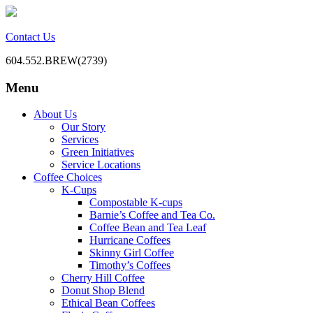
Contact Us
604.552.BREW(2739)
Menu
BC Office Coffee Service
Mill Creek Coffee
Skip
About Us
to
Our Story
content
Services
Green Initiatives
Service Locations
Coffee Choices
K-Cups
Compostable K-cups
Barnie’s Coffee and Tea Co.
Coffee Bean and Tea Leaf
Hurricane Coffees
Skinny Girl Coffee
Timothy’s Coffees
Cherry Hill Coffee
Donut Shop Blend
Ethical Bean Coffees