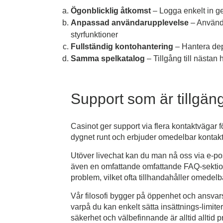
Ögonblicklig åtkomst
– Logga enkelt in g
Anpassad användarupplevelse
– Använda
styrfunktioner
Fullständig kontohantering
– Hantera dep
Samma spelkatalog
– Tillgång till nästan 
Support som är tillgängl
Casinot ger support via flera kontaktvägar fö
dygnet runt och erbjuder omedelbar kontakt 
Utöver livechat kan du man nå oss via e-pos
även en omfattande omfattande FAQ-sektion 
problem, vilket ofta tillhandahåller omedel
Vår filosofi bygger på öppenhet och ansvarsf
varpå du kan enkelt sätta insättnings-limite
säkerhet och välbefinnande är alltid alltid p