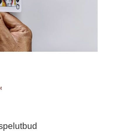
t
 spelutbud