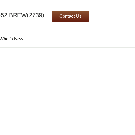
552.BREW(2739)
Contact Us
Search
What’s New
for: