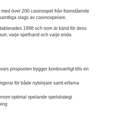
ud med över 200 casinospel från framstående
 samtliga slags av casinospelare.
etablerades 1998 och som är känd för dess
nurr, varje spelhand och varje enda
vars prispoolen bygger kontinuerligt tills en
fungerar för både nybörjare samt erfarna
enom optimal spelande spelstrategi
ning