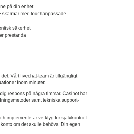
ne på din enhet
dre skärmar med touchanpassade
entisk säkerhet
ler prestanda
det. Vårt livechat-team är tillgängligt
uationer inom minuter.
 dig respons på några timmar. Casinot har
alningsmetoder samt tekniska support-
och implementerar verktyg för självkontroll
iga konto om det skulle behövs. Din egen