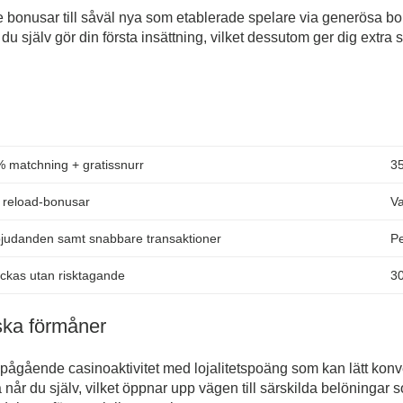
ge bonusar till såväl nya som etablerade spelare via generösa 
 du själv gör din första insättning, vilket dessutom ger dig extra 
 matchning + gratissnurr
3
 reload-bonusar
Va
bjudanden samt snabbare transaktioner
Pe
yckas utan risktagande
30
ska förmåner
pågående casinoaktivitet med lojalitetspoäng som kan lätt konver
vå når du själv, vilket öppnar upp vägen till särskilda belöningar