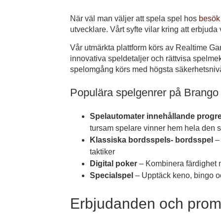
När väl man väljer att spela spel hos
besök
utvecklare. Vårt syfte vilar kring att erbj
Vår utmärkta plattform körs av Realtime G
innovativa speldetaljer och rättvisa spelme
spelomgång körs med högsta säkerhetsnivå
Populära spelgenrer på Brango
Spelautomater innehållande progres
tursam spelare vinner hem hela den
Klassiska bordsspels- bordsspel
– 
taktiker
Digital poker
– Kombinera färdighet m
Specialspel
– Upptäck keno, bingo oc
Erbjudanden och promo