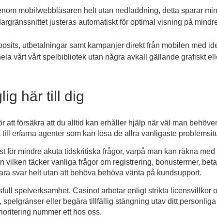
enom mobilwebbläsaren helt utan nedladdning, detta sparar min
rgränssnittet justeras automatiskt för optimal visning på min
osits, utbetalningar samt kampanjer direkt från mobilen med id
hela vårt vårt spelbibliotek utan några avkall gällande grafiskt el
ig här till dig
r att försäkra att du alltid kan erhåller hjälp när väl man behöver 
till erfarna agenter som kan lösa de allra vanligaste problemsit
t för mindre akuta tidskritiska frågor, varpå man kan räkna med
vilken täcker vanliga frågor om registrering, bonustermer, bet
bara svar helt utan att behöva behöva vänta på kundsupport.
ull spelverksamhet. Casinot arbetar enligt strikta licensvillkor 
r, spelgränser eller begära tillfällig stängning utav ditt personl
rioritering nummer ett hos oss.