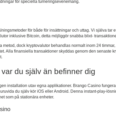
dningar för speciella turneringsevenemang.
etalningsmetoder för både för insättningar och uttag. Vi själva ta
tor inklusive Bitcoin, detta möjliggör snabba blixt- transaktione
alda metod, dock kryptovalutor behandlas normalt inom 24 timmar
itet. Alla finansiella transaktioner skyddas genom den senaste kr
t.
var du själv än befinner dig
n installation utav egna applikationer. Brango Casino fungera
ruvida du själv kör iOS eller Android. Denna instant-play-lösnin
et som på stationära enheter.
sino