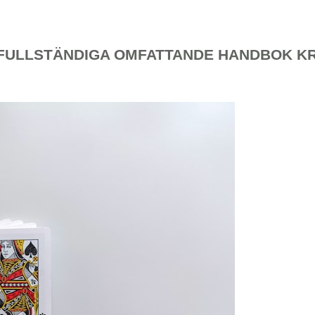
 FULLSTÄNDIGA OMFATTANDE HANDBOK K
fee