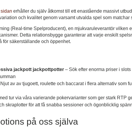
 sidan
erhåller du själv åtkomst till ett enastående massivt utb
uda variation och kvalitet genom varsamt utvalda spel som matchar
aming (Real-time Spelproducent), en mjukvaruleverantör vilken 
kanismer. Detta relationsbygge garanterar att varje enskilt spels
 för säkerställande och öppenhet.
siva jackpott jackpottpotter
– Sök efter enorma priser i slots 
 summan
Njut av av tjugoett, roulette och baccarat i flera alternativ som 
ed tur via våra varierande pokervarianter som ger stark RTP g
h skraplotter för att få snabba sessioner och ögonblicklig spän
tions på oss själva