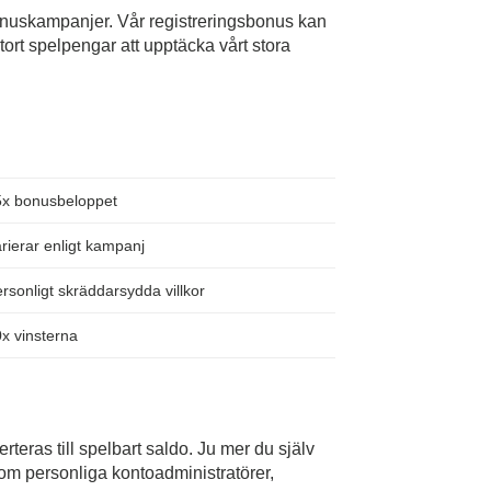
bonuskampanjer. Vår registreringsbonus kan
stort spelpengar att upptäcka vårt stora
5x bonusbeloppet
rierar enligt kampanj
rsonligt skräddarsydda villkor
x vinsterna
teras till spelbart saldo. Ju mer du själv
 som personliga kontoadministratörer,