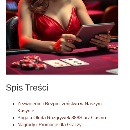
Spis Treści
Zezwolenie i Bezpieczeństwo w Naszym
Kasynie
Bogata Oferta Rozgrywek 888Starz Casino
Nagrody i Promocje dla Graczy