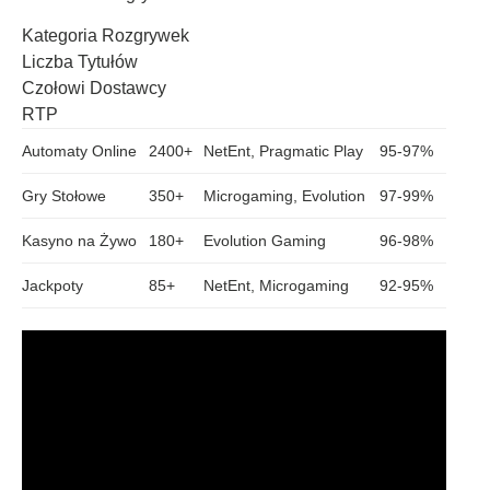
Kategoria Rozgrywek
Liczba Tytułów
Czołowi Dostawcy
RTP
Automaty Online
2400+
NetEnt, Pragmatic Play
95-97%
Gry Stołowe
350+
Microgaming, Evolution
97-99%
Kasyno na Żywo
180+
Evolution Gaming
96-98%
Jackpoty
85+
NetEnt, Microgaming
92-95%