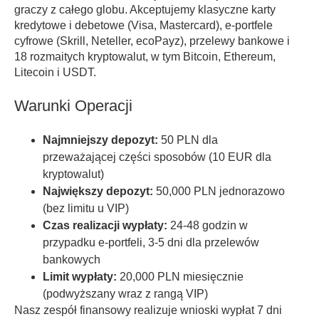
graczy z całego globu. Akceptujemy klasyczne karty
kredytowe i debetowe (Visa, Mastercard), e-portfele
cyfrowe (Skrill, Neteller, ecoPayz), przelewy bankowe i
18 rozmaitych kryptowalut, w tym Bitcoin, Ethereum,
Litecoin i USDT.
Warunki Operacji
Najmniejszy depozyt:
50 PLN dla
przeważającej części sposobów (10 EUR dla
kryptowalut)
Największy depozyt:
50,000 PLN jednorazowo
(bez limitu u VIP)
Czas realizacji wypłaty:
24-48 godzin w
przypadku e-portfeli, 3-5 dni dla przelewów
bankowych
Limit wypłaty:
20,000 PLN miesięcznie
(podwyższany wraz z rangą VIP)
Nasz zespół finansowy realizuje wnioski wypłat 7 dni